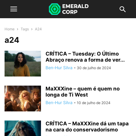
Home
Tags
A24
a24
CRÍTICA – Tuesday: O Último
Abraço renova a forma de ver...
Ben-Hur Silva
-
30 de julho de 2024
MaXXXine – quem é quem no
longa de Ti West
Ben-Hur Silva
-
10 de julho de 2024
CRÍTICA – MaXXXine dá um tapa
na cara do conservadorismo