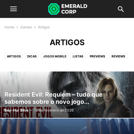
Home
Games
Artigos
ARTIGOS
ARTIGOS
DICAS
JOGOS MOBILE
LISTAS
PREVIEWS
REVIEWS
Resident Evil: Requiem – tudo que
sabemos sobre o novo jogo...
Ben-Hur Silva
-
18 de fevereiro de 2026