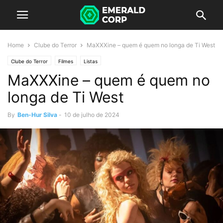
Home
Clube do Terror
MaXXXine – quem é quem no longa de Ti West
Clube do Terror
Filmes
Listas
MaXXXine – quem é quem no
longa de Ti West
By
Ben-Hur Silva
-
10 de julho de 2024