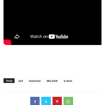
TAGS
a24
maxxxine
Mia Goth
ti west