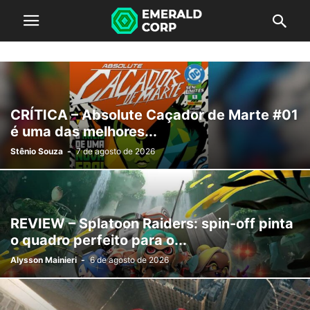
CRÍTICA – Absolute Caçador de Marte #01
é uma das melhores...
Stênio Souza
-
7 de agosto de 2026
REVIEW – Splatoon Raiders: spin-off pinta
o quadro perfeito para o...
Alysson Mainieri
-
6 de agosto de 2026