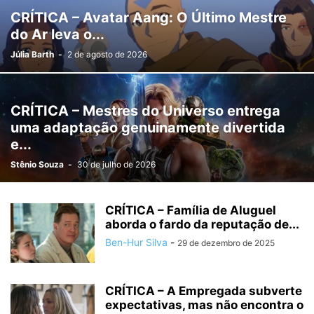
CRÍTICA – Avatar Aang: O Último Mestre
do Ar leva o...
Júlia Barth
-
2 de agosto de 2026
CRÍTICA – Mestres do Universo entrega
uma adaptação genuinamente divertida
e...
Stênio Souza
-
30 de julho de 2026
CRÍTICA – Família de Aluguel
aborda o fardo da reputação de...
Ben-Hur Silva
-
29 de dezembro de 2025
CRÍTICA – A Empregada subverte
expectativas, mas não encontra o