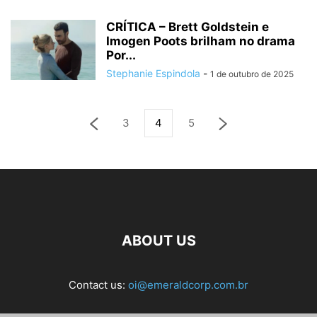
CRÍTICA – Brett Goldstein e
Imogen Poots brilham no drama
Por...
Stephanie Espindola
-
1 de outubro de 2025
3
4
5
ABOUT US
Contact us:
oi@emeraldcorp.com.br