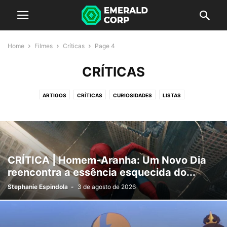
Home
Filmes
Críticas
Page 4
CRÍTICAS
ARTIGOS
CRÍTICAS
CURIOSIDADES
LISTAS
CRÍTICA | Homem-Aranha: Um Novo Dia
reencontra a essência esquecida do...
Stephanie Espindola
-
3 de agosto de 2026