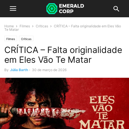
Home
Filmes
Críticas
CRÍTICA – Falta originalidade em Eles Vão
Te Matar
Filmes
Críticas
CRÍTICA – Falta originalidade
em Eles Vão Te Matar
By
Júlia Barth
-
30 de março de 2026