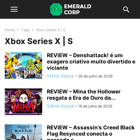
Home
Tags
Xbox Series X | S
Xbox Series X | S
REVIEW – Denshattack! é um
exagero criativo muito divertido e
viciante
Stênio Souza
-
26 de julho de 2026
REVIEW – Mina the Hollower
resgata a Era de Ouro da...
Stênio Souza
-
16 de julho de 2026
REVIEW – Assassin’s Creed Black
Flag Resynced conecta o