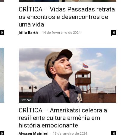
CRÍTICA – Vidas Passadas retrata
os encontros e desencontros de
uma vida
Júlia Barth
-
14 de fevereiro de 2024
0
0
Críticas
CRÍTICA – Amerikatsi celebra a
resiliente cultura armênia em
história emocionante
Alysson Mainieri
-
15 de janeiro de 2024
0
0