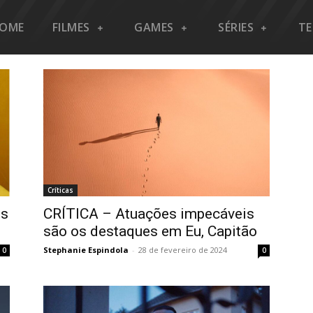
OME
FILMES
GAMES
SÉRIES
T
Críticas
es
CRÍTICA – Atuações impecáveis
são os destaques em Eu, Capitão
Stephanie Espindola
-
28 de fevereiro de 2024
0
0