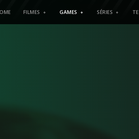
OME
FILMES
GAMES
SÉRIES
T