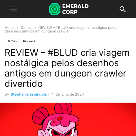
Home
Games
REVIEW – #BLUD cria viagem nostálgica pelos
desenhos antigos em dungeon crawler...
Games
Reviews
REVIEW – #BLUD cria viagem
nostálgica pelos desenhos
antigos em dungeon crawler
divertido
By
Stephanie Espindola
-
11 de julho de 2024