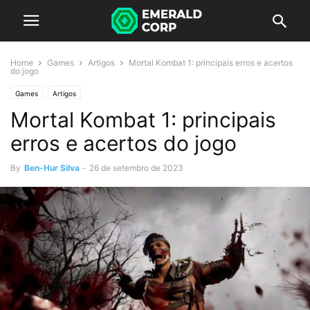
Home
Games
Artigos
Mortal Kombat 1: principais erros e acertos
do jogo
Games
Artigos
Mortal Kombat 1: principais
erros e acertos do jogo
By
Ben-Hur Silva
-
26 de setembro de 2023