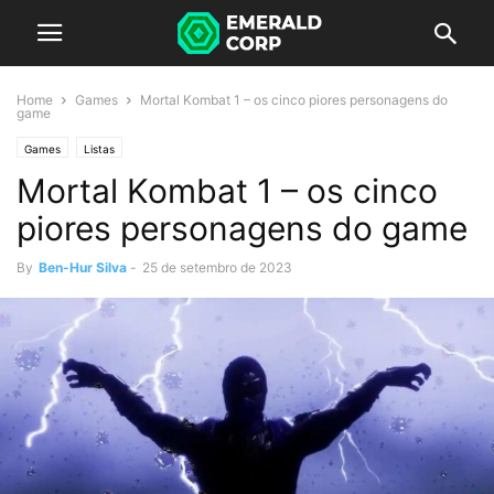
Home
Games
Mortal Kombat 1 – os cinco piores personagens do
game
Games
Listas
Mortal Kombat 1 – os cinco
piores personagens do game
By
Ben-Hur Silva
-
25 de setembro de 2023