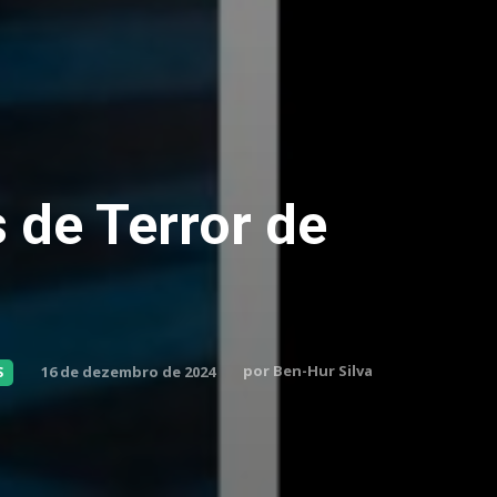
 de Terror de
por
Ben-Hur Silva
16 de dezembro de 2024
S