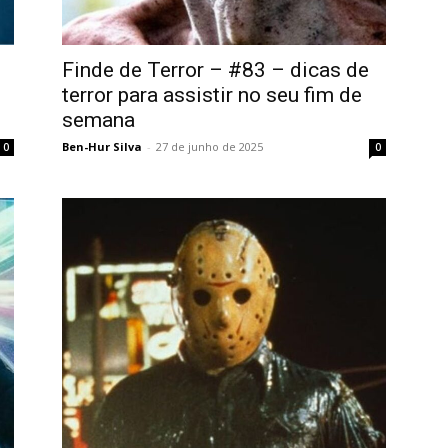
Finde de Terror – #83 – dicas de
terror para assistir no seu fim de
semana
Ben-Hur Silva
-
27 de junho de 2025
0
0