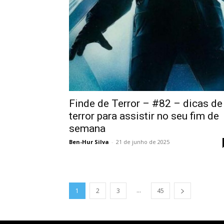
Finde de Terror – #82 – dicas de
terror para assistir no seu fim de
semana
Ben-Hur Silva
-
21 de junho de 2025
...
1
2
3
45