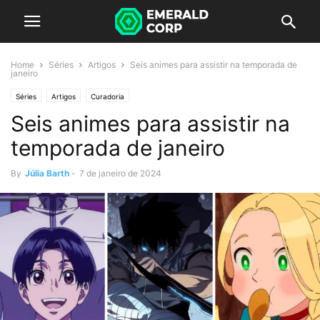
Home
Séries
Artigos
Seis animes para assistir na temporada de
janeiro
Séries
Artigos
Curadoria
Seis animes para assistir na
temporada de janeiro
By
Júlia Barth
-
7 de janeiro de 2024