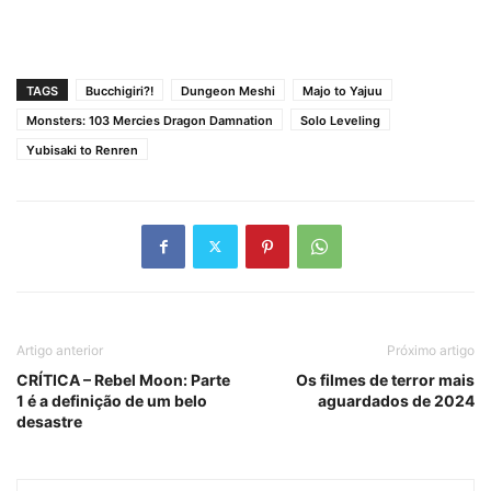
TAGS
Bucchigiri?!
Dungeon Meshi
Majo to Yajuu
Monsters: 103 Mercies Dragon Damnation
Solo Leveling
Yubisaki to Renren
Artigo anterior
Próximo artigo
CRÍTICA – Rebel Moon: Parte
Os filmes de terror mais
1 é a definição de um belo
aguardados de 2024
desastre