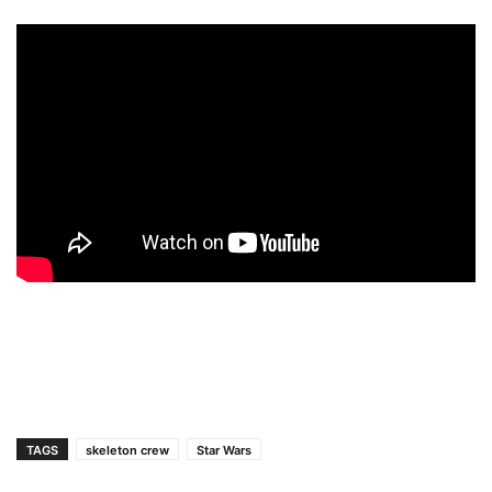
TAGS
skeleton crew
Star Wars