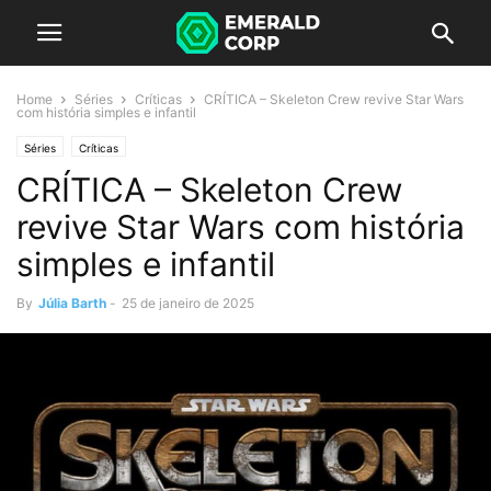
Home
Séries
Críticas
CRÍTICA – Skeleton Crew revive Star Wars
com história simples e infantil
Séries
Críticas
CRÍTICA – Skeleton Crew
revive Star Wars com história
simples e infantil
By
Júlia Barth
-
25 de janeiro de 2025