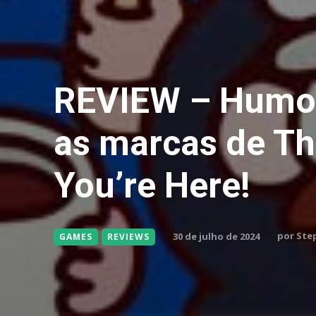
REVIEW – Humor
as marcas de T
You’re Here!
por
Ste
30 de julho de 2024
GAMES
REVIEWS