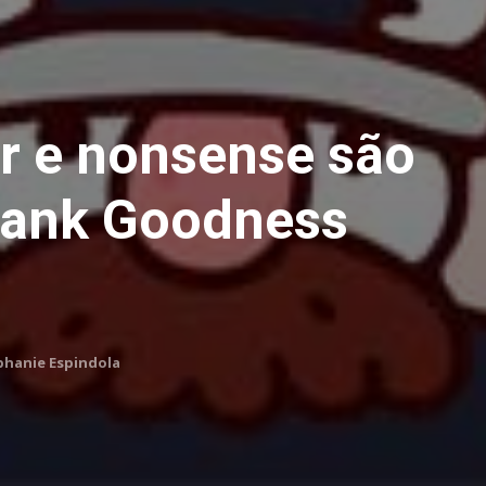
 e nonsense são
hank Goodness
phanie Espindola