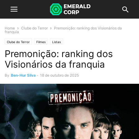
Home
Clube do Terror
Premonição: ranking dos Visionários da
franquia
Clube do Terror
Filmes
Listas
Premonição: ranking dos
Visionários da franquia
By
Ben-Hur Silva
-
18 de outubro de 2025