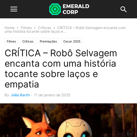
Home
Filmes
Críticas
CRÍTICA – Robô Selvagem encanta com
uma história tocante sobre laços e...
Filmes
Críticas
Premiações
Oscar 2025
CRÍTICA – Robô Selvagem
encanta com uma história
tocante sobre laços e
empatia
By
Júlia Barth
-
11 de janeiro de 2025