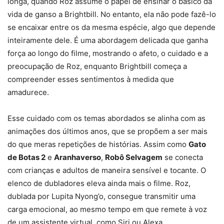
longa, quando Roz assume o papel de ensinar o básico da
vida de ganso a Brightbill. No entanto, ela não pode fazê-lo
se encaixar entre os da mesma espécie, algo que depende
inteiramente dele. É uma abordagem delicada que ganha
força ao longo do filme, mostrando o afeto, o cuidado e a
preocupação de Roz, enquanto Brightbill começa a
compreender esses sentimentos à medida que
amadurece.
Esse cuidado com os temas abordados se alinha com as
animações dos últimos anos, que se propõem a ser mais
do que meras repetições de histórias. Assim como
Gato
de Botas 2
e
Aranhaverso
,
Robô Selvagem
se conecta
com crianças e adultos de maneira sensível e tocante. O
elenco de dubladores eleva ainda mais o filme. Roz,
dublada por Lupita Nyong’o, consegue transmitir uma
carga emocional, ao mesmo tempo em que remete à voz
de um assistente virtual, como Siri ou Alexa.