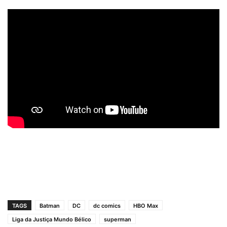
TAGS
Batman
DC
dc comics
HBO Max
Liga da Justiça Mundo Bélico
superman