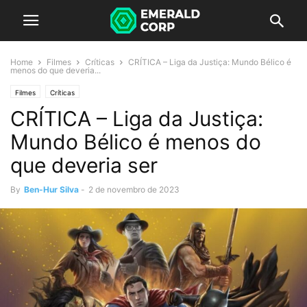
Home
Filmes
Críticas
CRÍTICA – Liga da Justiça: Mundo Bélico é
menos do que deveria...
Filmes
Críticas
CRÍTICA – Liga da Justiça:
Mundo Bélico é menos do
que deveria ser
By
Ben-Hur Silva
-
2 de novembro de 2023