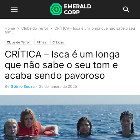
Home
Clube do Terror
CRÍTICA – Isca é um longa que não sabe o seu
tom...
Clube do Terror
Filmes
Críticas
CRÍTICA – Isca é um longa
que não sabe o seu tom e
acaba sendo pavoroso
By
Stênio Souza
-
25 de janeiro de 2025