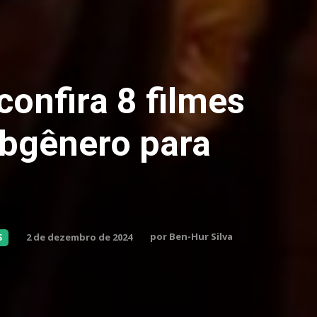
onfira 8 filmes
ubgênero para
por
Ben-Hur Silva
2 de dezembro de 2024
S