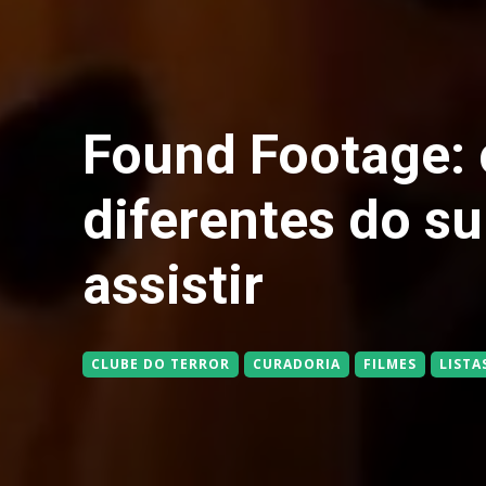
Found Footage: c
diferentes do s
assistir
CLUBE DO TERROR
CURADORIA
FILMES
LISTA