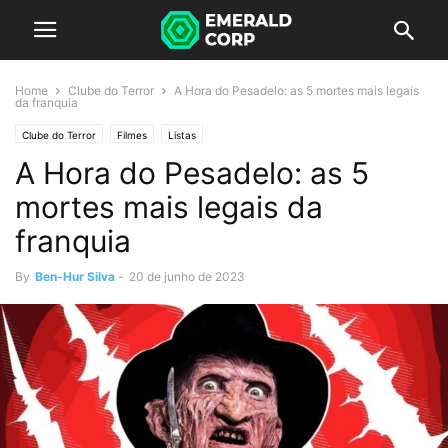
Home
Clube do Terror
A Hora do Pesadelo: as 5 mortes mais legais
da franquia
Clube do Terror
Filmes
Listas
A Hora do Pesadelo: as 5
mortes mais legais da
franquia
By
Ben-Hur Silva
-
20 de junho de 2023