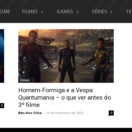
OME
FILMES
GAMES
SÉRIES
T
Filmes
Homem-Formiga e a Vespa:
o
Quantumania – o que ver antes do
3º filme
0
Ben-Hur Silva
-
14 de fevereiro de 2023
0