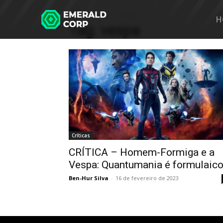
Home
Tags
Vespa
H
Tag: vespa
Críticas
CRÍTICA – Homem-Formiga e a
Vespa: Quantumania é formulaic
Ben-Hur Silva
-
16 de fevereiro de 2023