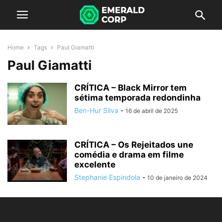
Home
Tags
Paul Giamatti
Paul Giamatti
CRÍTICA – Black Mirror tem
sétima temporada redondinha
Ben-Hur Silva
-
16 de abril de 2025
CRÍTICA – Os Rejeitados une
comédia e drama em filme
excelente
Stephanie Espindola
-
10 de janeiro de 2024