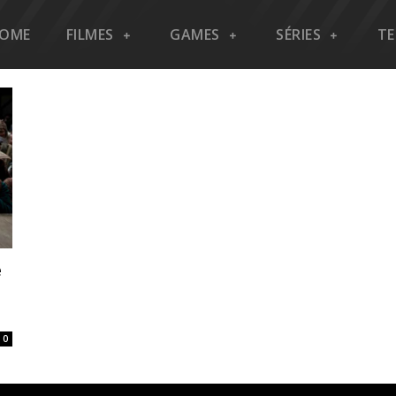
OME
FILMES
GAMES
SÉRIES
T
e
0