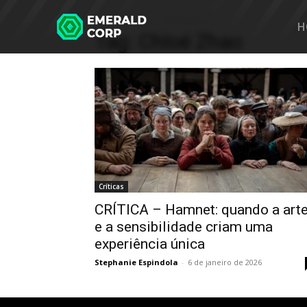
Home
Tags
Chloé Zhao
H
Tag: Chloé Zhao
Críticas
CRÍTICA – Hamnet: quando a art
e a sensibilidade criam uma
experiência única
Stephanie Espindola
-
6 de janeiro de 2026