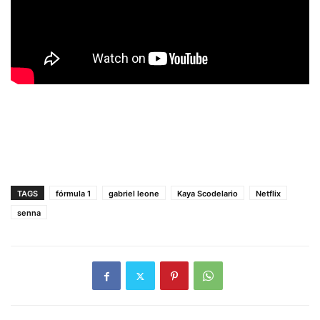
TAGS
fórmula 1
gabriel leone
Kaya Scodelario
Netflix
senna