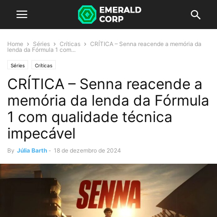
Home
Séries
Críticas
CRÍTICA – Senna reacende a memória da
lenda da Fórmula 1 com...
Séries
Críticas
CRÍTICA – Senna reacende a
memória da lenda da Fórmula
1 com qualidade técnica
impecável
By
Júlia Barth
-
18 de dezembro de 2024