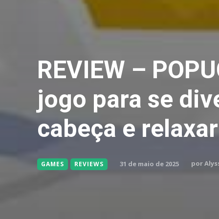
REVIEW – POPU
jogo para se dive
cabeça e relaxa
por
Alys
31 de maio de 2025
GAMES
REVIEWS