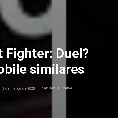
 Fighter: Duel?
bile similares
por
Ben-Hur Silva
3 de março de 2023