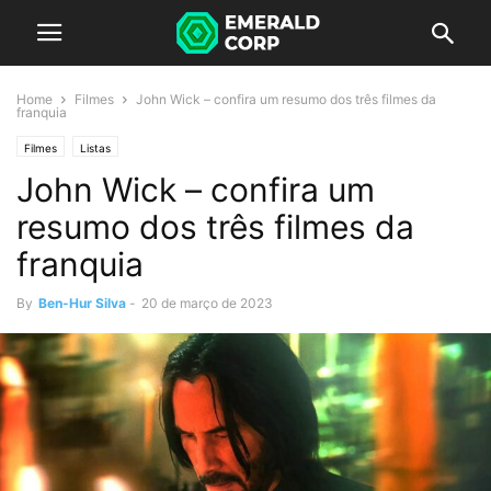
Home
Filmes
John Wick – confira um resumo dos três filmes da
franquia
Filmes
Listas
John Wick – confira um
resumo dos três filmes da
franquia
By
Ben-Hur Silva
-
20 de março de 2023