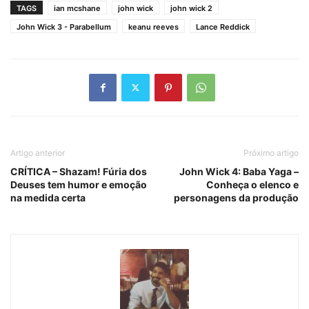
TAGS
ian mcshane
john wick
john wick 2
John Wick 3 - Parabellum
keanu reeves
Lance Reddick
Artigo anterior
Próximo artigo
CRÍTICA – Shazam! Fúria dos
John Wick 4: Baba Yaga –
Deuses tem humor e emoção
Conheça o elenco e
na medida certa
personagens da produção