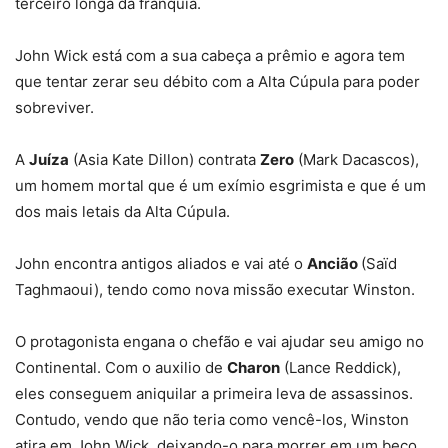
terceiro longa da franquia.
John Wick está com a sua cabeça a prêmio e agora tem
que tentar zerar seu débito com a Alta Cúpula para poder
sobreviver.
A
Juíza
(Asia Kate Dillon) contrata
Zero
(Mark Dacascos),
um homem mortal que é um exímio esgrimista e que é um
dos mais letais da Alta Cúpula.
John encontra antigos aliados e vai até o
Ancião
(Saïd
Taghmaoui), tendo como nova missão executar Winston.
O protagonista engana o chefão e vai ajudar seu amigo no
Continental. Com o auxilio de
Charon
(Lance Reddick),
eles conseguem aniquilar a primeira leva de assassinos.
Contudo, vendo que não teria como vencê-los, Winston
atira em John Wick, deixando-o para morrer em um beco,