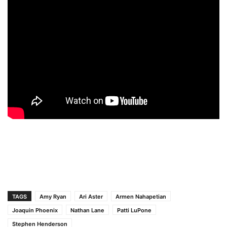
TAGS
Amy Ryan
Ari Aster
Armen Nahapetian
Joaquin Phoenix
Nathan Lane
Patti LuPone
Stephen Henderson