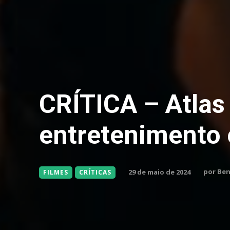
CRÍTICA – Atlas
entretenimento 
por
Ben
29 de maio de 2024
FILMES
CRÍTICAS