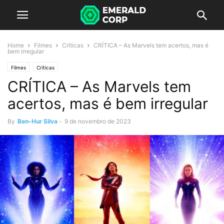
Home
Filmes
Críticas
CRÍTICA – As Marvels tem acertos, mas é
bem irregular
Filmes
Críticas
CRÍTICA – As Marvels tem
acertos, mas é bem irregular
By
Ben-Hur Silva
-
9 de novembro de 2023