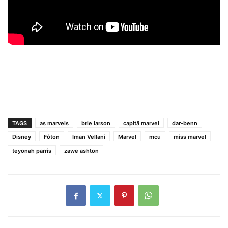
TAGS
as marvels
brie larson
capitã marvel
dar-benn
Disney
Fóton
Iman Vellani
Marvel
mcu
miss marvel
teyonah parris
zawe ashton