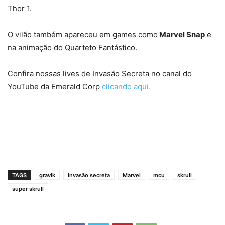
Thor 1.
O vilão também apareceu em games como
Marvel Snap
e
na animação do Quarteto Fantástico.
Confira nossas lives de Invasão Secreta no canal do
YouTube da Emerald Corp
clicando aqui.
TAGS
gravik
invasão secreta
Marvel
mcu
skrull
super skrull