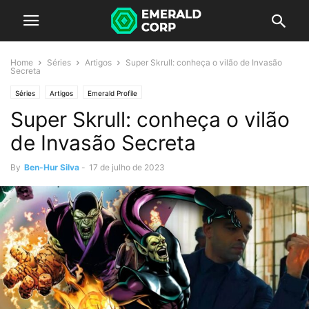
Home
Séries
Artigos
Super Skrull: conheça o vilão de Invasão
Secreta
Séries
Artigos
Emerald Profile
Super Skrull: conheça o vilão
de Invasão Secreta
By
Ben-Hur Silva
-
17 de julho de 2023