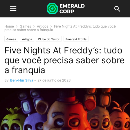
Home
Games
Artigos
Five Nights At Freddy’s: tudo que você
precisa saber sobre a franquia
Games
Artigos
Clube do Terror
Emerald Profile
Five Nights At Freddy’s: tudo
que você precisa saber sobre
a franquia
By
Ben-Hur Silva
-
27 de junho de 2023