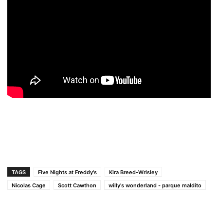
TAGS
Five Nights at Freddy's
Kira Breed-Wrisley
Nicolas Cage
Scott Cawthon
willy's wonderland - parque maldito