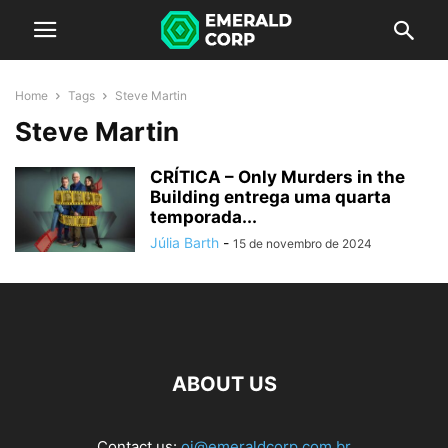
Home
Tags
Steve Martin
Steve Martin
CRÍTICA – Only Murders in the
Building entrega uma quarta
temporada...
Júlia Barth
-
15 de novembro de 2024
ABOUT US
Contact us:
oi@emeraldcorp.com.br