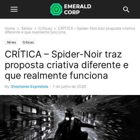
Home
Séries
Críticas
CRÍTICA – Spider-Noir traz proposta criativa
diferente e que realmente funciona
Séries
Críticas
CRÍTICA – Spider-Noir traz
proposta criativa diferente e
que realmente funciona
By
Stephanie Espindola
-
7 de junho de 2026