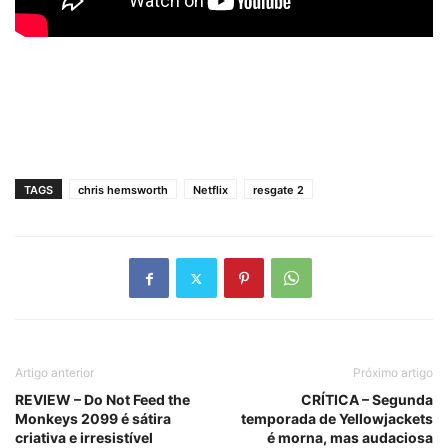
TAGS
chris hemsworth
Netflix
resgate 2
Artigo anterior
Próximo artigo
REVIEW – Do Not Feed the
CRÍTICA – Segunda
Monkeys 2099 é sátira
temporada de Yellowjackets
criativa e irresistível
é morna, mas audaciosa