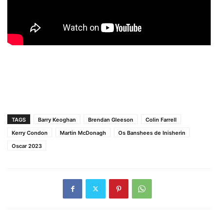
TAGS
Barry Keoghan
Brendan Gleeson
Colin Farrell
Kerry Condon
Martin McDonagh
Os Banshees de Inisherin
Oscar 2023