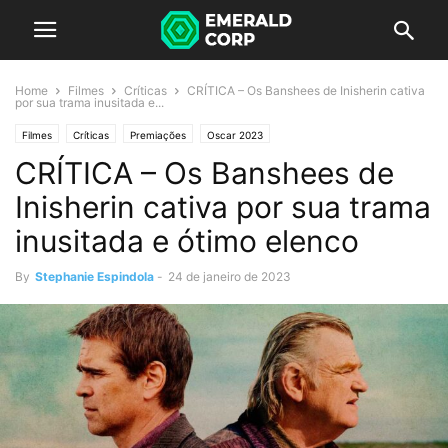
Home
Filmes
Críticas
CRÍTICA – Os Banshees de Inisherin cativa
por sua trama inusitada e...
Filmes
Críticas
Premiações
Oscar 2023
CRÍTICA – Os Banshees de
Inisherin cativa por sua trama
inusitada e ótimo elenco
By
Stephanie Espindola
-
24 de janeiro de 2023