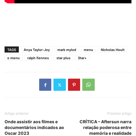
TAGS
Anya Taylor-Joy
mark mylod
menu
Nicholas Hoult
o menu
ralph fiennes
star plus
Star+
Artigo anterior
Próximo artigo
Onde assistir aos filmes e
CRÍTICA – Aftersun narra
documentários indicados ao
relação poderosa entre
Oscar 2023
memória e realidade