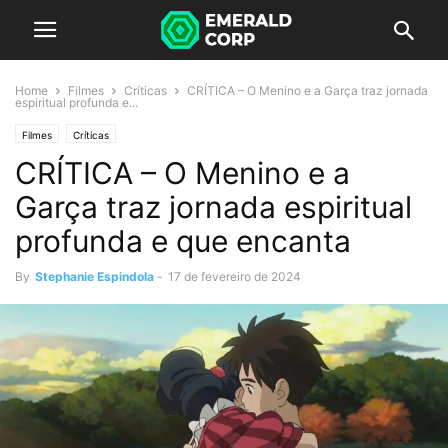
Home
Filmes
Críticas
CRÍTICA – O Menino e a Garça traz jornada
espiritual profunda e...
Filmes
Críticas
CRÍTICA – O Menino e a
Garça traz jornada espiritual
profunda e que encanta
By
Stephanie Espindola
-
17 de fevereiro de 2024