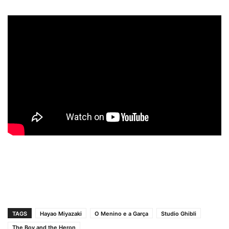
TAGS
Hayao Miyazaki
O Menino e a Garça
Studio Ghibli
The Boy and the Heron