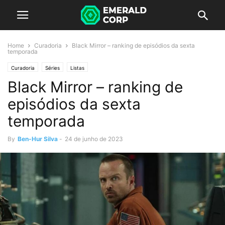
Home
Curadoria
Black Mirror – ranking de episódios da sexta
temporada
Curadoria
Séries
Listas
Black Mirror – ranking de
episódios da sexta
temporada
By
Ben-Hur Silva
-
24 de junho de 2023