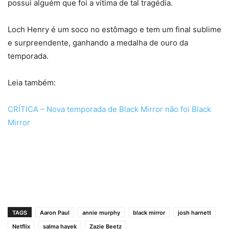
possui alguém que foi a vítima de tal tragédia.
Loch Henry é um soco no estômago e tem um final sublime
e surpreendente, ganhando a medalha de ouro da
temporada.
Leia também:
CRÍTICA – Nova temporada de Black Mirror não foi Black
Mirror
TAGS
Aaron Paul
annie murphy
black mirror
josh harnett
Netflix
salma hayek
Zazie Beetz