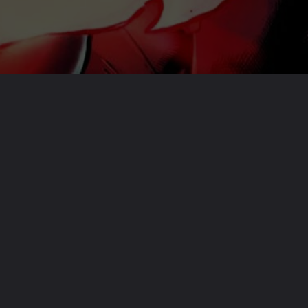
Opening
https://emeraldcorp.com.br/emerald-profile/super-skrull-conheca-o-vilao-de-invasao-secreta/