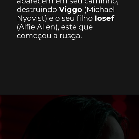
aparecem em seu caminho,
destruindo
Viggo
(Michael
Nyqvist) e o seu filho
Iosef
(Alfie Allen), este que
começou a rusga.