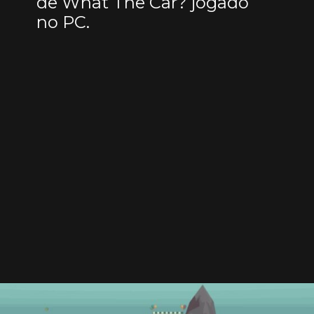
de What The Car? jogado
no PC.