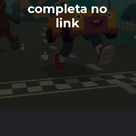
completa no
link
Opening
https://emeraldcorp.com.br/games/review-what-the-car/