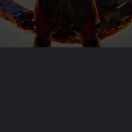
Opening
https://emeraldcorp.com.br/games/review-mortal-kombat-1/