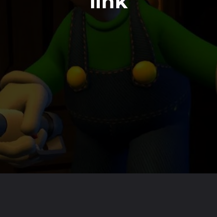
link
Opening
https://emeraldcorp.com.br/games/review-luigis-mansion-2-hd/