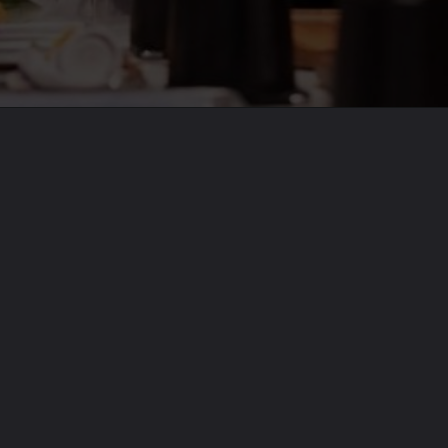
Opening
https://emeraldcorp.com.br/clube-do-terror/