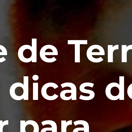
 de Terr
 dicas d
r para