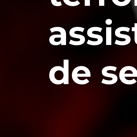
assis
de s