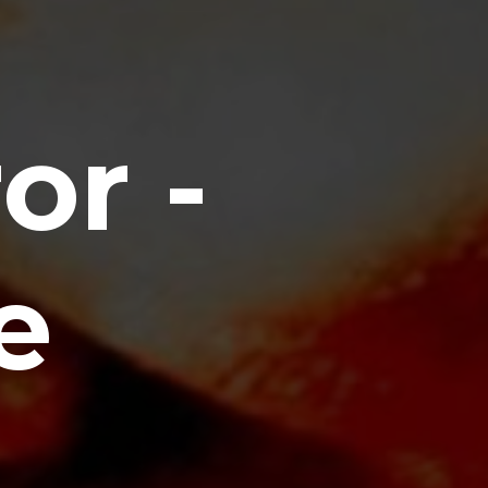
or -
e