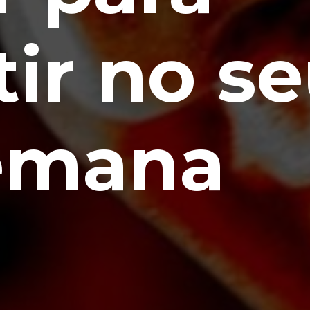
tir no s
emana