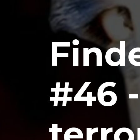
Finde
#46 -
terro