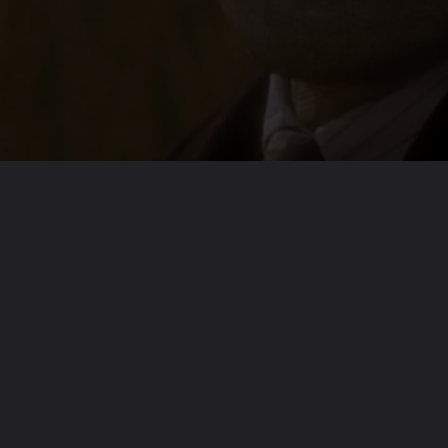
Opening
https://emeraldcorp.com.br/clube-do-terror/